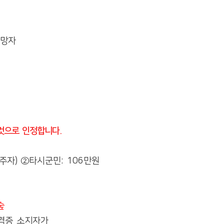
희망자
 것으로 인정합니다
.
거주자
)
②
타시군민
: 106
만원
숲
격증 소지자가