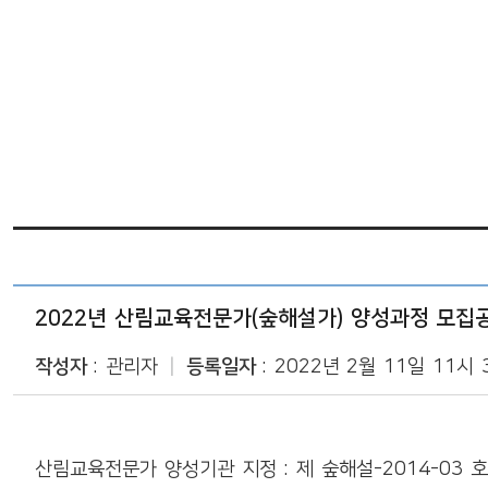
협회소개
페이스북 공유
공지사항
숲해설가교육
트위터 공유
자유게시
교육강좌
네이버 공유
행사게시
프로그램안내
카카오스토리 공유
회원동정
어린이숲놀이한마당
회원게시
2022년 산림교육전문가(숲해설가) 양성과정 모집
작성자
관리자
커뮤니티
등록일자
2022년 2월 11일 11시 
사이트도우미
산림교육전문가 양성기관 지정
:
제 숲해설
-2014-03
호