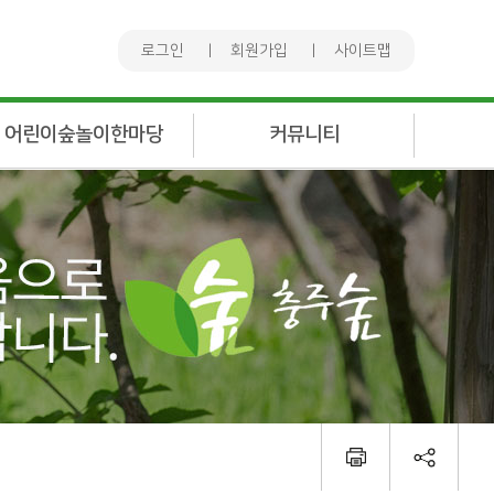
로그인
회원가입
사이트맵
어린이숲놀이한마당
커뮤니티
대회안내
공지사항
대회공지
자유게시판
대회사진
행사게시판
참가신청(개인)
회원동정
참가신청(단체)
회원게시판