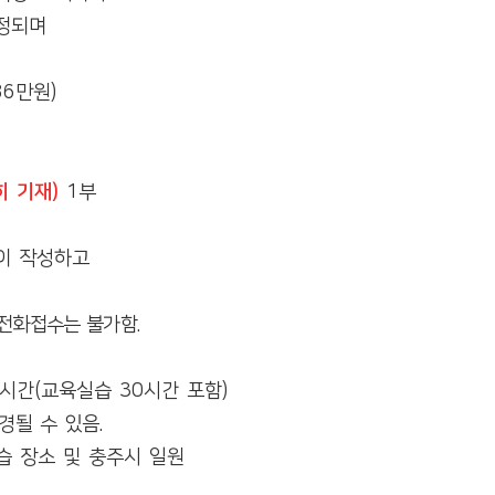
정되며
86
만원
)
히 기재
)
1
부
이 작성하고
전화접수는 불가함
.
시간
(
교육실습
30
시간 포함
)
경될 수 있음
.
습 장소 및 충주시 일원