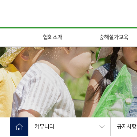
협회소개
숲해설가교육
인사말
전문가과정
연혁
숲아카데미
조직도
주요사업
협회정관
회원가입안내
오시는길
커뮤니티
인쇄하기
공지사항