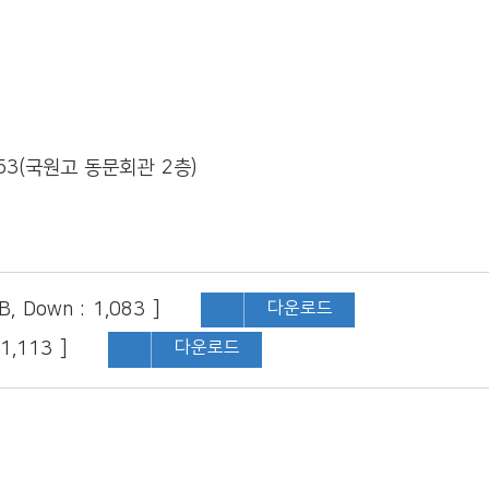
53(
국원고 동문회관
2
층
)
다운로드
B, Down : 1,083 ]
다운로드
 1,113 ]