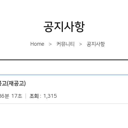
공지사항
판
판
>
>
Home
커뮤니티
공지사항
판
공고(재공고)
36분 17초
조회
1,315