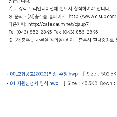
발급됩니다
.
2)
개강식 오리엔테이션에 반드시 참석하여야 합니다
.
※
문의
∙
(
사
)
충주숲 홈페이지
:
http://www.cjsup.com
다음카페
:
http://cafe.daum.net/cjsup7
Tel (043) 852-2845 Fax (043) 856-2846
※
(
사
)
충주숲 사무실
(
강의실
)
위치
:
충주시 칠금중앙로
00.모집공고(2022)최종_수정.hwp
[ Size : 502.5K
01.지원신청서 양식.hwp
[ Size : 45.5KB, Down :