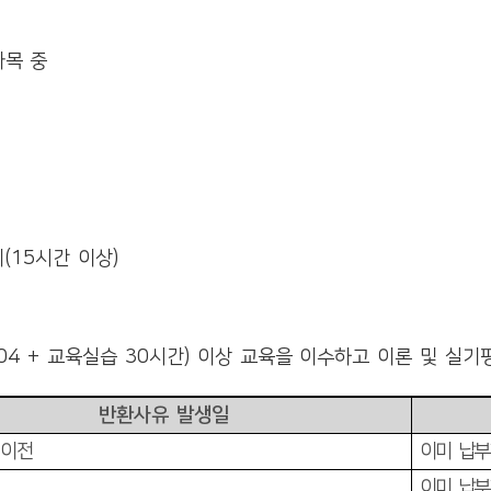
과목 중
리
(15
시간 이상
)
04 +
교육실습
30
시간
)
이상 교육을 이수하고 이론 및 실
반환사유 발생일
 이전
이미 납부
이미 납부