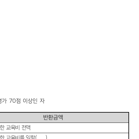
기평가
70
점 이상인 자
반환금액
한 교육비 전액
한 교육비를 일할
(
日割
)