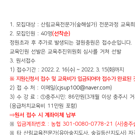
1.
모집대상
:
산림교육전문가
(
숲해설가
)
전문과정 교육
2.
모집인원
: 40
명
(
선착순
)
정원초과 후 추가로 발생되는 결원충원은 접수순입니다
.
교육인원 선발은 교육추진위원회 심사를 거쳐 선발
3.
원서접수
1)
접수기간
:
2022. 2. 16(
수
) ~ 2022. 3. 15(
화
)
까지
※
지원신청서 접수 및 교육비가 입금되어야 접수가 완료된
2)
접 수 처
:
이메일
(
cjsup100@naver.com
)
3)
수 강 료
:
①
충주시민
: 86
만원
(3
개월 이상 충주시 
(
응급처치교육비
11
만원 포함
)
⇒
원서 접수 시 계좌이체 납부
※
입금계좌번호
:
농협
301-0080-0778-21 (
사
)
충주
※
타 산림교육전문가
(
유아숲지도사
,
숲길등산지도사
)
자