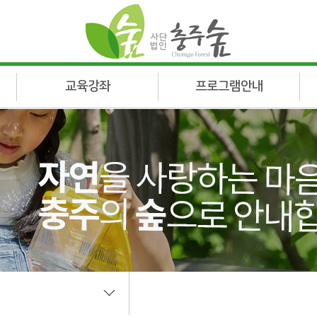
교육강좌
프로그램안내
심화강좌
찾아가는 학교숲
심화학습
숲캠프
나눔강좌
숲해설신청
수시강좌
자연환경해설신청
산림복지서비스이용권