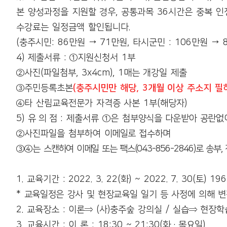
본 양성과정을 지원할 경우
,
공통과목
36
시간은 중복 인
수강료는 일정금액 할인됩니다
.
(
충주시민
: 86
만원
→
71
만원
,
타시군민
: 106
만원
→
4)
제출서류
:
①
지원신청서
1
부
②
사진
(
파일첨부
, 3x4cm), 1
매는 개강일 제출
③
주민등록초본
(
충주시민만 해당
, 3
개월 이상 주소지 필
④
타 산림교육전문가 자격증 사본
1
부
(
해당자
)
5)
유 의 점
:
제출서류
①
은 첨부
양식을 다운받아 공란
없
②
사진파일을 첨부하여
이메일로 접수하며
③④
는
스캔하여 이메일 또는 팩스
(043-856-2846)
로 송부
,
1.
교육기간
: 2022. 3. 22(
화
) ~ 2022. 7. 30(
토
) 196
*
교육일정은 강사 및 현장교육일 일기 등 사정에 의해 변
2.
교육장소
:
이론
⇒
(
사
)
충주숲 강의실
/
실습
⇒
현장학
3.
교육시간
:
이 론
: 18:30 ~ 21:30(
화
·
목요일
)