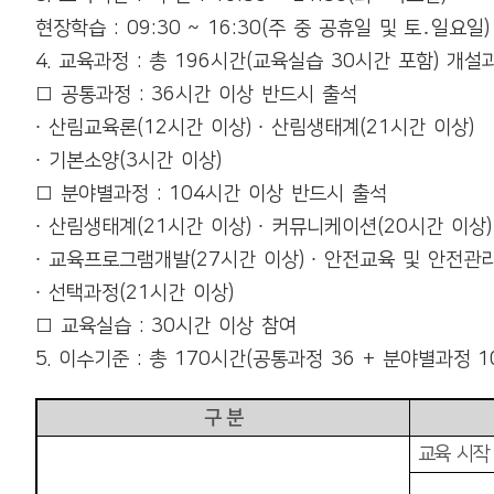
현장학습
: 09:30 ~ 16:30(
주 중 공휴일 및 토
․
일요일
)
4.
교육과정
:
총
196
시간
(
교육실습
30
시간 포함
)
개설
□
공통과정
: 36
시간 이상 반드시 출석
∙
산림교육론
(12
시간 이상
)
∙
산림생태계
(21
시간 이상
)
∙
기본소양
(3
시간 이상
)
□
분야별과정
: 104
시간 이상 반드시 출석
∙
산림생태계
(21
시간 이상
)
∙
커뮤니케이션
(20
시간 이상
)
∙
교육프로그램개발
(27
시간 이상
)
∙
안전교육 및 안전관
∙
선택과정
(21
시간 이상
)
□
교육실습
: 30
시간 이상 참여
5.
이수기준
:
총
170
시간
(
공통과정
36 +
분야별과정
1
구 분
교육 시작